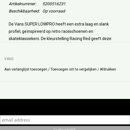
Artikelnummer:
5200516231
Beschikbaarheid:
Op voorraad
De Vans SUPER LOWPRO heeft een extra laag en slank
profiel, geïnspireerd op retro raceschoenen en
skateklassiekers. De kleurstelling Racing Red geeft deze
uitvoering een duidelijke, eigen uitstraling.
VANS
Aan verlanglijst toevoegen
/
Toevoegen om te vergelijken
/
Afdrukken
Subscribe to our mailing list to keep updated with our new
collection