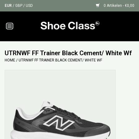
EUR
/
GBP
/
USD
0 Artikelen - €0,00
Home
Sneakers
UTRNWF FF Trainer Black Cement/ White Wf
HOME
/
UTRNWF FF TRAINER BLACK CEMENT/ WHITE WF
Shoe Protection
Sale
GIFT CARDS