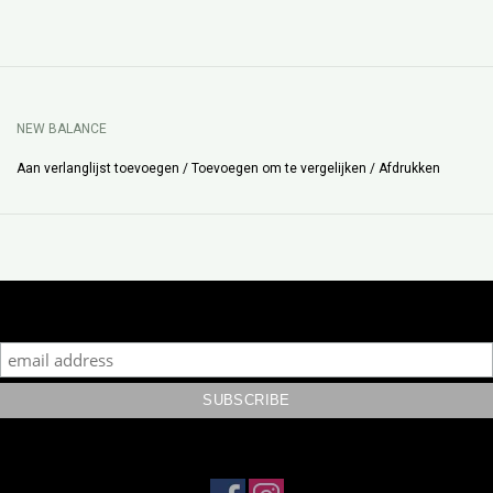
NEW BALANCE
Aan verlanglijst toevoegen
/
Toevoegen om te vergelijken
/
Afdrukken
Subscribe to our mailing list to keep updated with our new
collection