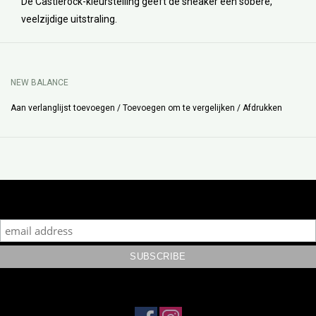
De Castlerock-kleurstelling geeft de sneaker een sobere,
veelzijdige uitstraling.
NEW BALANCE
Aan verlanglijst toevoegen
/
Toevoegen om te vergelijken
/
Afdrukken
Subscribe to our mailing list to keep updated with our new
collection