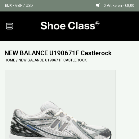
EUR
/
GBP
/
USD
0 Artikelen - €0,00
Home
Sneakers
NEW BALANCE U190671F Castlerock
HOME
/
NEW BALANCE U190671F CASTLEROCK
Shoe Protection
Sale
GIFT CARDS