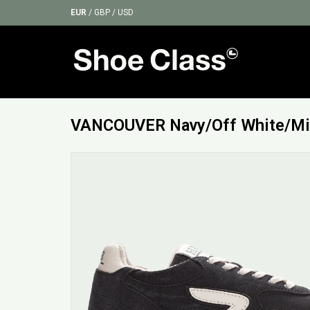
EUR
/
GBP
/
USD
VANCOUVER Navy/Off White/Mi