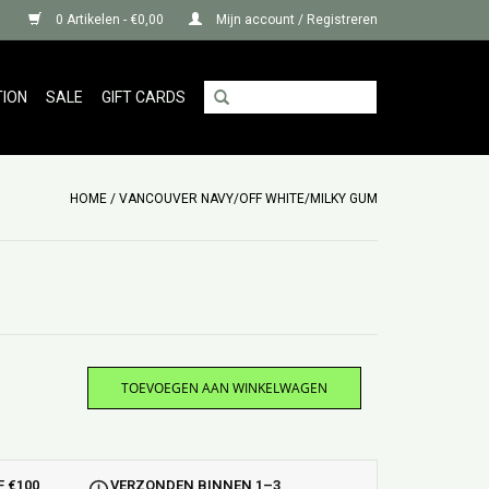
0 Artikelen - €0,00
Mijn account / Registreren
TION
SALE
GIFT CARDS
HOME
/
VANCOUVER NAVY/OFF WHITE/MILKY GUM
TOEVOEGEN AAN WINKELWAGEN
 €100
VERZONDEN BINNEN 1–3