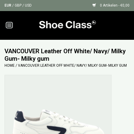
EUR
/
GBP
/
USD
0 Artikelen - €0,00
Home
Sneakers
VANCOUVER Leather Off White/ Navy/ Milky
Gum- Milky gum
Shoe Protection
HOME
/
VANCOUVER LEATHER OFF WHITE/ NAVY/ MILKY GUM- MILKY GUM
Sale
GIFT CARDS