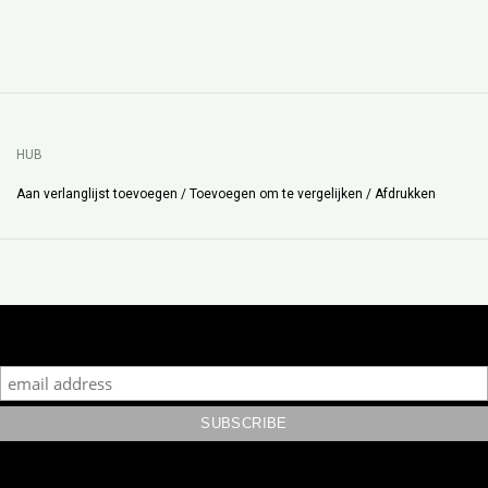
HUB
Aan verlanglijst toevoegen
/
Toevoegen om te vergelijken
/
Afdrukken
Subscribe to our mailing list to keep updated with our new
collection