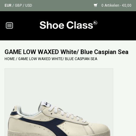
EUR
/
GBP
/
USD
0 Artikelen - €0,00
Home
Sneakers
GAME LOW WAXED White/ Blue Caspian Sea
HOME
/
GAME LOW WAXED WHITE/ BLUE CASPIAN SEA
Shoe Protection
Sale
GIFT CARDS