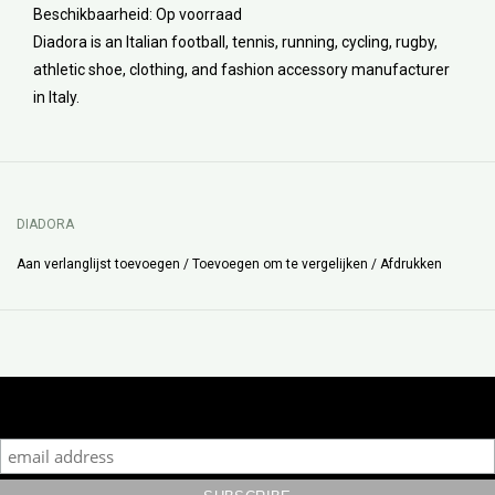
Beschikbaarheid:
Op voorraad
Diadora is an Italian football, tennis, running, cycling, rugby,
athletic shoe, clothing, and fashion accessory manufacturer
in Italy.
DIADORA
Aan verlanglijst toevoegen
/
Toevoegen om te vergelijken
/
Afdrukken
Subscribe to our mailing list to keep updated with our new
collection