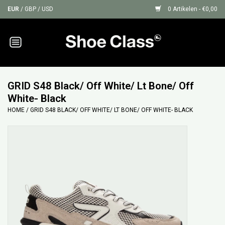
EUR
/
GBP
/
USD
0 Artikelen - €0,00
Home
Sneakers
GRID S48 Black/ Off White/ Lt Bone/ Off
White- Black
Shoe Protection
HOME
/
GRID S48 BLACK/ OFF WHITE/ LT BONE/ OFF WHITE- BLACK
Sale
GIFT CARDS