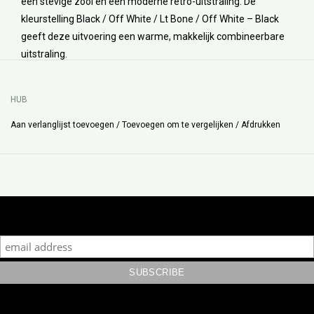
een stevige zool en een moderne retro-uitstraling. De
kleurstelling Black / Off White / Lt Bone / Off White – Black
geeft deze uitvoering een warme, makkelijk combineerbare
uitstraling.
HUB
Aan verlanglijst toevoegen
/
Toevoegen om te vergelijken
/
Afdrukken
Subscribe to our mailing list to keep updated with our new
collection