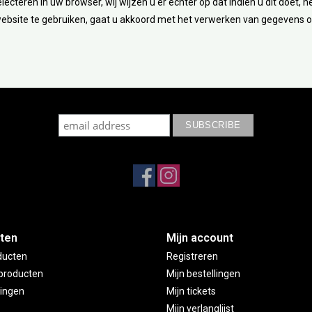
ecteren in uw browser, wij wijzen u er echter op dat indien u dit doet, h
bsite te gebruiken, gaat u akkoord met het verwerken van gegevens o
cribe to our mailing list to keep updated with our new colle
ten
Mijn account
ducten
Registreren
producten
Mijn bestellingen
ingen
Mijn tickets
Mijn verlanglijst