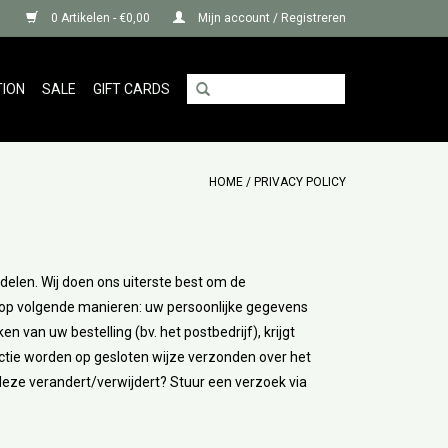
0 Artikelen - €0,00
Mijn account / Registreren
TION
SALE
GIFT CARDS
HOME
/
PRIVACY POLICY
delen. Wij doen ons uiterste best om de
y op volgende manieren: uw persoonlijke gegevens
n van uw bestelling (bv. het postbedrijf), krijgt
tie worden op gesloten wijze verzonden over het
 deze verandert/verwijdert? Stuur een verzoek via