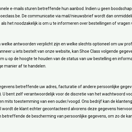
onele e-mails sturen betreffende hun aanbod. Indien u geen boodschappe
oeclass.be
. De communicatie via mail/nieuwsbrief wordt dan onmiddel
 als het noodzakelijk is om u te informeren over bestellingen of vragen 
 welke antwoorden verplicht zijn en welke slechts optioneel om uw profi
nneer u iets bestelt van onze website, kan Shoe Class volgende gege
 om u op de hoogte te houden van de status van uw bestelling en informa
e manier af te handelen.
gegevens betreffende uw adres, facturatie of andere persoonlijke gegeve
). U bent zelf verantwoordelijk voor de discretie van het wachtwoord voo
rden mits toestemming van een ouder/voogd. Ons bedrijf kan de klante
val wordt de klant echter gecontacteerd alvorens deze gegevens hiervo
 betreffende de bescherming van persoonlijke gegevens, om zo de kans 