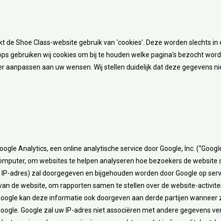
e Shoe Class-website gebruik van ‘cookies’. Deze worden slechts in éé
ops gebruiken wij cookies om bij te houden welke pagina’s bezocht word
er aanpassen aan uw wensen. Wij stellen duidelijk dat deze gegevens nie
ogle Analytics, een online analytische service door Google, Inc. (“Googl
omputer, om websites te helpen analyseren hoe bezoekers de website s
ef IP-adres) zal doorgegeven en bijgehouden worden door Google op serv
 van de website, om rapporten samen te stellen over de website-activite
Google kan deze informatie ook doorgeven aan derde partijen wanneer zij
 Google. Google zal uw IP-adres niet associëren met andere gegevens v