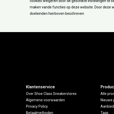
cookies weigeren door de geschikte instellingen te sel
maken vande functies op deze website. Door deze we
doeleinden hierboven beschreven.
Subs
Klantenservice
Produc
Over Shoe Class Sneakerstores
Alle pro
Algemene voorwaarden
Nieuwe 
Privacy Policy
Aanbied
Betaalmethoden
Tags