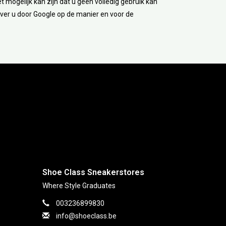
et mogelijk kan zijn dat u geen volledig gebruik kan
ver u door Google op de manier en voor de
ction
Shoe Class Sneakerstores
Where Style Graduates
003236899830
info@shoeclass.be